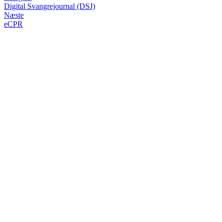
Digital Svangrejournal (DSJ)
Næste
eCPR