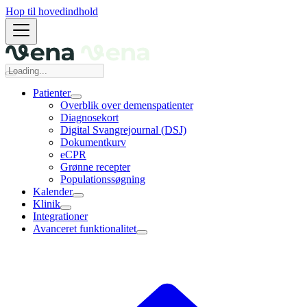
Hop til hovedindhold
Patienter
Overblik over demenspatienter
Diagnosekort
Digital Svangrejournal (DSJ)
Dokumentkurv
eCPR
Grønne recepter
Populationssøgning
Kalender
Klinik
Integrationer
Avanceret funktionalitet