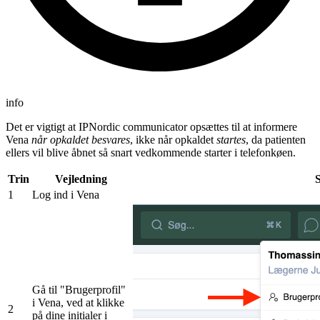
info
Det er vigtigt at IPNordic communicator opsættes til at informere
Vena
når opkaldet besvares
, ikke når opkaldet
startes
, da patienten
ellers vil blive åbnet så snart vedkommende starter i telefonkøen.
Trin
Vejledning
S
1
Log ind i Vena
Gå til "Brugerprofil"
i Vena, ved at klikke
2
på dine initialer i