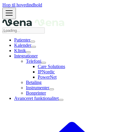
Hop til hovedindhold
Patienter
Kalender
Klinik
Integrationer
Telefoni
Care Solutions
IPNordic
PowerNet
Betaling
Instrumenter
Bonprinter
Avanceret funktionalitet