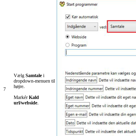
Vælg
Samtale
i
dropdown-menuen til
højre.
7
Markér
Kald​ ​
url/webside
.