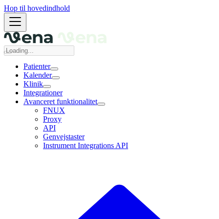
Hop til hovedindhold
Patienter
Kalender
Klinik
Integrationer
Avanceret funktionalitet
FNUX
Proxy
API
Genvejstaster
Instrument Integrations API